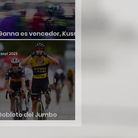
Ganna es vencedor, Kuss
no suelta la roja
 sept 2023
Doblete del Jumbo
Visma, etapa y liderato