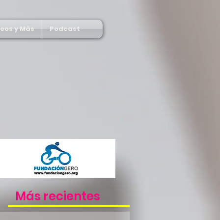
deos y Más
Podcast
Más recientes