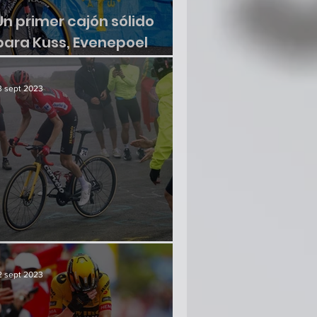
Un primer cajón sólido
para Kuss, Evenepoel
sumó otra victoria
3 sept 2023
¿Hay crisis en el paraíso?
2 sept 2023