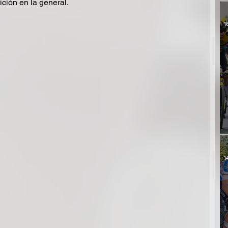
ción en la general.
1
1