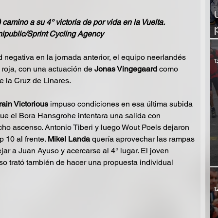
ino a su 4° victoria de por vida en la Vuelta. 
ipublic/Sprint Cycling Agency
 negativa en la jornada anterior, el equipo neerlandés 
1
roja, con una actuación de 
Jonas Vingegaard
 como 
de la Cruz de Linares. 
ain Victorious
 impuso condiciones en esa última subida 
que el Bora Hansgrohe intentara una salida con 
icho ascenso. Antonio Tiberi y luego Wout Poels dejaron 
 10 al frente. 
Mikel Landa
 quería aprovechar las rampas 
jar a Juan Ayuso y acercarse al 4° lugar. El joven 
so trató también de hacer una propuesta individual 
1