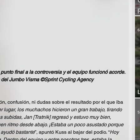
6
unto final a la controversia y el equipo funcionó acorde.
s del Jumbo Visma ©Sprint Cycling Agency
, confusión, ni dudas sobre el resultado por el que iba 
r lugar, los muchachos hicieron un gran trabajo, tirando 
5
as subidas, Jan [Tratnik] regresó y estuvo muy bien,  
uen ritmo desde abajo. ¡Estaba un poco asustado porque 
 ayudó bastante
”, apuntó Kuss al bajar del podio. “
Hoy 
 Dentro del equipo y entre nosotros tres, estaba la 