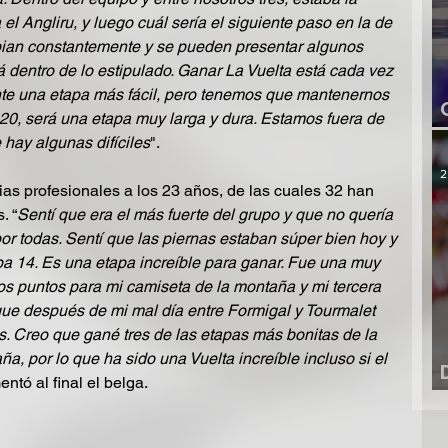
l Angliru, y luego cuál sería el siguiente paso en la de 
bian constantemente y se pueden presentar algunos 
tá dentro de lo estipulado. Ganar La Vuelta está cada vez 
te una etapa más fácil, pero tenemos que mantenernos 
 20, será una etapa muy larga y dura. Estamos fuera de 
hay algunas difíciles
".
2
ias profesionales a los 23 años, de las cuales 32 han 
. “
Sentí que era el más fuerte del grupo y que no quería 
por todas. Sentí que las piernas estaban súper bien hoy y 
pa 14. Es una etapa increíble para ganar. Fue una muy 
s puntos para mi camiseta de la montaña y mi tercera 
 que después de mi mal día entre Formigal y Tourmalet 
s. Creo que gané tres de las etapas más bonitas de la 
ña, por lo que ha sido una Vuelta increíble incluso si el 
entó al final el belga.