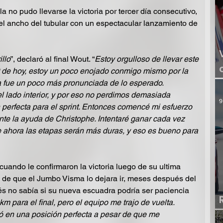
 no pudo llevarse la victoria por tercer día consecutivo, 
l ancho del tubular con un espectacular lanzamiento de 
llo
”, declaró al final Wout. “
Estoy orgulloso de llevar este 
nt de hoy, estoy un poco enojado conmigo mismo por la 
a fue un poco más pronunciada de lo esperado. 
l lado interior, y por eso no perdimos demasiada 
9
 perfecta para el sprint. Entonces comencé mi esfuerzo 
te la ayuda de Christophe. Intentaré ganar cada vez 
de ahora las etapas serán más duras, y eso es bueno para 
 cuando le confirmaron la victoria luego de su ultima 
 de que el Jumbo Visma lo dejara ir, meses después del 
s no sabía si su nueva escuadra podría ser paciencia 
km para el final, pero el equipo me trajo de vuelta. 
en una posición perfecta a pesar de que me 