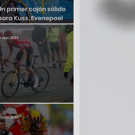
Un primer cajón sólido
para Kuss, Evenepoel
sumó otra victoria
3 sept 2023
¿Hay crisis en el paraíso?
2 sept 2023