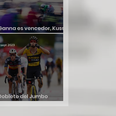
Ganna es vencedor, Kuss
no suelta la roja
 sept 2023
Doblete del Jumbo
Visma, etapa y liderato