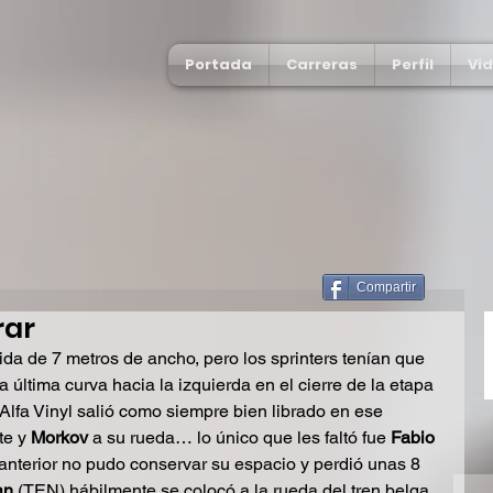
Portada
Carreras
Perfil
Vi
Compartir
rar
nida de 7 metros de ancho, pero los sprinters tenían que 
 última curva hacia la izquierda en el cierre de la etapa 
 Alfa Vinyl salió como siempre bien librado en ese 
te y
 Morkov
 a su rueda… lo único que les faltó fue 
Fabio 
 anterior no pudo conservar su espacio y perdió unas 8 
an
 (TEN) hábilmente se colocó a la rueda del tren belga.