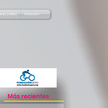
deos y Más
Podcast
Más recientes