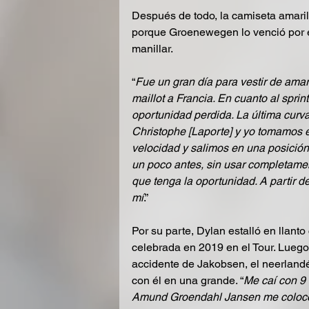
Después de todo, la camiseta amarilla
porque Groenewegen lo venció por e
manillar.
“
Fue un gran día para vestir de amari
maillot a Francia. En cuanto al spri
oportunidad perdida. La última curv
Christophe [Laporte] y yo tomamos e
velocidad y salimos en una posición
un poco antes, sin usar completamen
que tenga la oportunidad. A partir 
mí
.”
Por su parte, Dylan estalló en llanto
celebrada en 2019 en el Tour. Luego
accidente de Jakobsen, el neerlandé
con él en una grande. “
Me caí con 9 
Amund Groendahl Jansen me colocó 