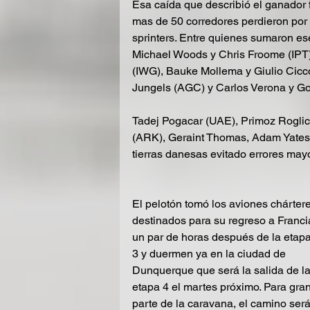
Esa caída que describió el ganador f
mas de 50 corredores perdieron por l
sprinters. Entre quienes sumaron es
Michael Woods y Chris Froome (IPT),
(IWG), Bauke Mollema y Giulio Cic
Jungels (AGC) y Carlos Verona y Go
Tadej Pogacar (UAE), Primoz Roglic
(ARK), Geraint Thomas, Adam Yates
tierras danesas evitado errores may
El pelotón tomó los aviones chártere
destinados para su regreso a Franci
un par de horas después de la etapa
3 y duermen ya en la ciudad de 
Dunquerque que será la salida de la
etapa 4 el martes próximo. Para gran
parte de la caravana, el camino será