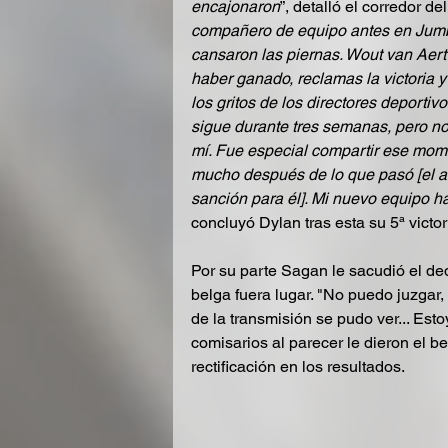
encajonaron
”, detalló el corredor de
compañero de equipo antes en Jumbo
cansaron las piernas. Wout van Aert
haber ganado, reclamas la victoria y
los gritos de los directores deporti
sigue durante tres semanas, pero nor
mí. Fue especial compartir ese mome
mucho después de lo que pasó [el ac
sanción para él]. Mi nuevo equipo h
concluyó Dylan tras esta su 5ª victor
Por su parte Sagan le sacudió el ded
belga fuera lugar. "No puedo juzgar,
de la transmisión se pudo ver... Esto
comisarios al parecer le dieron el b
rectificación en los resultados.