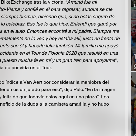
l BikeExchange tras la victoria. “
Amund fue mi 
8
-Visma y confié en él para regresar, aunque se me 
 siempre bromea, diciendo que, si no estás seguro de 
 lo celebras. Eso fue lo que hice. Entendí que gané por 
vos en el auto. Entonces encontré a mi padre. Siempre me 
malmente no lo veo y hoy estaba allí, justo en frente de 
nto con él y hacerlo feliz también. Mi familia me apoyó 
cidente en el Tour de Polonia 2020 que resultó en una 
a puesto mucha fe en mí y un gran tren para apoyarme
”, 
ia de por vida en el Tour.
o índice a Van Aert por considerar la maniobra del 
7
 tenemos un jurado para eso", dijo Peto. "En la imagen 
y feliz de que todavía estoy aquí en una pieza". Los 
eneficio de la duda a la camiseta amarilla y no hubo 