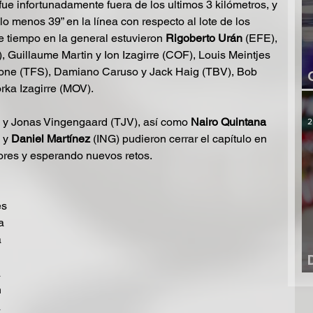
ue infortunadamente fuera de los ultimos 3 kilómetros, y 
o menos 39” en la línea con respecto al lote de los 
e tiempo en la general estuvieron 
Rigoberto Urán 
(EFE), 
 Guillaume Martin y Ion Izagirre (COF), Louis Meintjes 
cone (TFS), Damiano Caruso y Jack Haig (TBV), Bob 
rka Izagirre (MOV).
 y Jonas Vingengaard (TJV), así como 
Nairo Quintana 
2
 y 
Daniel Martínez 
(ING) pudieron cerrar el capítulo en 
ores y esperando nuevos retos.
s 
a 
 
 
 
 