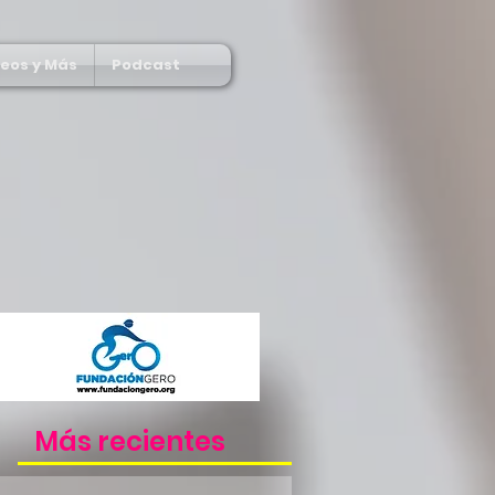
deos y Más
Podcast
Más recientes