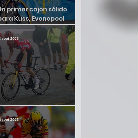
Un primer cajón sólido
para Kuss, Evenepoel
sumó otra victoria
3 sept 2023
¿Hay crisis en el paraíso?
2 sept 2023