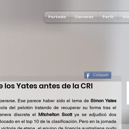
Portada
Carreras
Perfil
Vi
Compartir
 los Yates antes de la CRI
erarse. Ese parece haber sido el lema de 
Simon Yates
ola del pelotón tratando de recuperar su forma tras el 
anera discreta el 
Mitchelton Scott
 ya se adjudicó dos 
ocado en el top 10 de la clasificación. Pero en la jornada 
ictoria de etapa, el equipo de licencia australiana pudo 