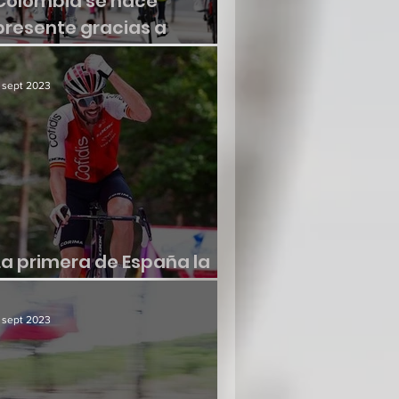
Colombia se hace
presente gracias a
Molano
 sept 2023
La primera de España la
consiguió Jesús Herrada
 sept 2023