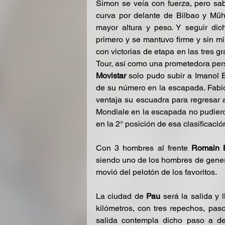
Simon se veía con fuerza, pero sab
curva por delante de Bilbao y Müh
mayor altura y peso. Y seguir dic
primero y se mantuvo firme y sin mir
con victorias de etapa en las tres g
Tour, así como una prometedora pers
Movistar
 solo pudo subir a Imanol E
de su número en la escapada. Fabio 
ventaja su escuadra para regresar a
Mondiale en la escapada no pudiero
en la 2° posición de esa clasificació
Con 3 hombres al frente 
Romain 
siendo uno de los hombres de genera
movió del pelotón de los favoritos.
La ciudad de
 Pau
 será la salida y 
kilómetros, con tres repechos, pasos
salida contempla dicho paso a de