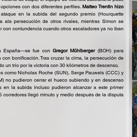
opciones con dos diferentes perfiles. 
Matteo Trentin hizo
l ataque en la subida del segundo premio (Hourquette 
1
ia ala persecución de otros rivales, mientras Simon se 
 con contundencia cuando otros escaladores ya no iban 
a a España—se fue con 
Gregor Mühlberger
 (BOH) para 
conquistar el premio de 1ª categoría con bonificación. Tras cruzar la cima, la persecución de 
o un trio por la victoria con 30 kilómetros de descenso.
ores como Nicholas Roche (SUN), Serge Pauwels (CCC) y 
M) no pudieron cerrar el hueco subiendo y en descenso 
 en la subida incluso pudieron alcanzar a este primer 
5 corredores llegó minuto y medio después de la disputa 
1