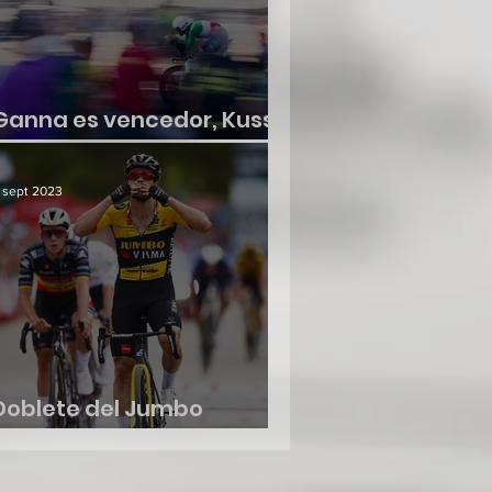
Ganna es vencedor, Kuss
no suelta la roja
 sept 2023
Doblete del Jumbo
Visma, etapa y liderato