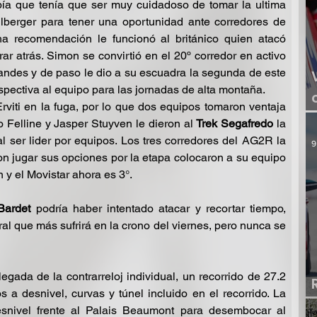
ía que tenía que ser muy cuidadoso de tomar la ultima 
lberger para tener una oportunidad ante corredores de 
ha recomendación le funcionó al británico quien atacó 
ar atrás. Simon se convirtió en el 20º corredor en activo 
randes y de paso le dio a su escuadra la segunda de este 
pectiva al equipo para las jornadas de alta montaña.
rviti en la fuga, por lo que dos equipos tomaron ventaja 
Felline y Jasper Stuyven le dieron al 
Trek Segafredo
 la 
l ser lider por equipos. Los tres corredores del AG2R la 
9
n jugar sus opciones por la etapa colocaron a su equipo 
n y el Movistar ahora es 3°. 
Bardet
 podría haber intentado atacar y recortar tiempo, 
l que más sufrirá en la crono del viernes, pero nunca se 
llegada de la contrarreloj individual, un recorrido de 27.2 
 a desnivel, curvas y túnel incluido en el recorrido. La 
snivel frente al Palais Beaumont para desembocar al 