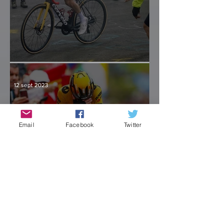
¿Hay crisis en el paraíso?
12 sept 2023
Email
Facebook
Twitter
Vingegaard aumentó la
cosecha del Jumbo
Visma