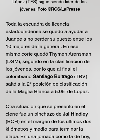
López (TFS) sigue siendo lider de los 
jóvenes. 
Foto ©RCS/LaPresse
Toda la escuadra de licencia 
estadounidense se quedó a ayudar a 
Juanpe a no perder su puesto entre los 
10 mejores de la general. En ese 
mismo corte quedó Thymen Arensman 
(DSM), segundo en la clasificación de 
los jóvenes, por lo que al final el 
colombiano 
Santiago Buitrago
 (TBV) 
saltó a la 2° posición de clasificación 
de la Maglia Blanca a 5:05” de López.
Otra situación que se presentó en el 
cierre fue un pinchazo de 
Jai Hindley
(BOH) en el margen de los ultimos dos 
kilómetros y medio para terminar la 
etapa. En una jornada como la de hoy, 