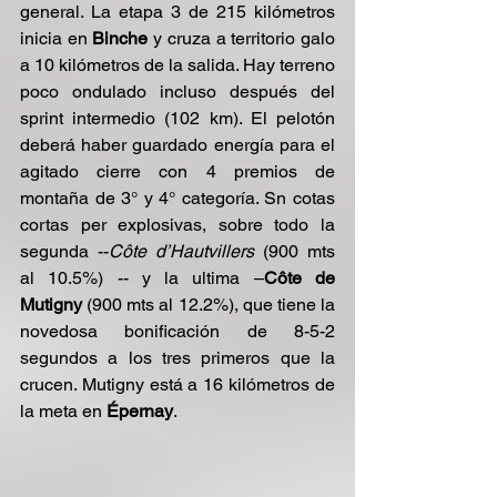
general. La etapa 3 de 215 kilómetros 
inicia en 
Binche
 y cruza a territorio galo 
a 10 kilómetros de la salida. Hay terreno 
poco ondulado incluso después del 
sprint intermedio (102 km). El pelotón 
deberá haber guardado energía para el 
agitado cierre con 4 premios de 
montaña de 3° y 4° categoría. Sn cotas 
cortas per explosivas, sobre todo la 
segunda --
Côte d’Hautvillers
 (900 mts 
al 10.5%) -- y la ultima –
Côte de 
Mutigny
 (900 mts al 12.2%), que tiene la 
novedosa bonificación de 8-5-2 
segundos a los tres primeros que la 
crucen. Mutigny está a 16 kilómetros de 
la meta en 
Épernay
.