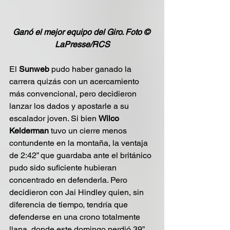
Ganó el mejor equipo del Giro. Foto 
© 
LaPresse/RCS
El 
Sunweb
 pudo haber ganado la 
carrera quizás con un acercamiento 
más convencional, pero decidieron 
lanzar los dados y apostarle a su 
escalador joven. Si bien 
Wilco 
Kelderman
 tuvo un cierre menos 
contundente en la montaña, la ventaja 
de 2:42” que guardaba ante el británico 
pudo sido suficiente hubieran 
concentrado en defenderla. Pero 
decidieron con Jai Hindley quien, sin 
diferencia de tiempo, tendría que 
defenderse en una crono totalmente 
llana, donde este domingo perdió 39”.