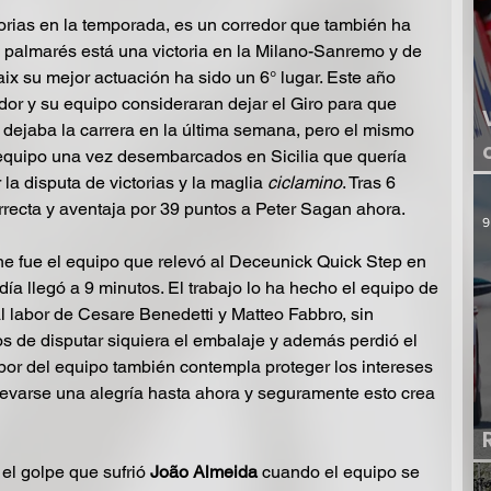
orias en la temporada, es un corredor que también ha 
u palmarés está una victoria en la Milano-Sanremo y de 
ix su mejor actuación ha sido un 6° lugar. Este año 
edor y su equipo consideraran dejar el Giro para que 
si dejaba la carrera en la última semana, pero el mismo 
 equipo una vez desembarcados en Sicilia que quería 
r la disputa de victorias y la maglia 
ciclamino
. Tras 6 
rrecta y aventaja por 39 puntos a Peter Sagan ahora. 
9
e fue el equipo que relevó al Deceunick Quick Step en 
 día llegó a 9 minutos. El trabajo lo ha hecho el equipo de 
l labor de Cesare Benedetti y Matteo Fabbro, sin 
 de disputar siquiera el embalaje y además perdió el 
labor del equipo también contempla proteger los intereses 
levarse una alegría hasta ahora y seguramente esto crea 
el golpe que sufrió 
João Almeida
 cuando el equipo se 