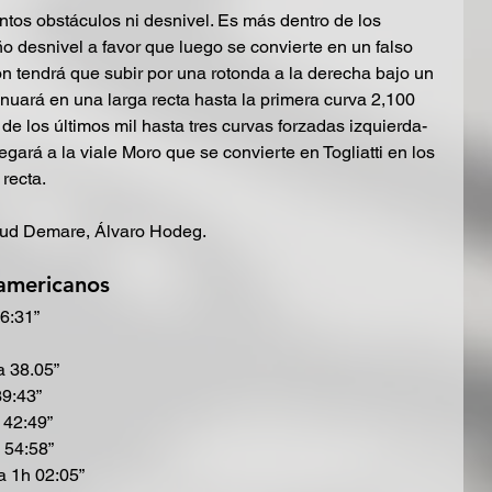
antos obstáculos ni desnivel. Es más dentro de los 
o desnivel a favor que luego se convierte en un falso 
tón tendrá que subir por una rotonda a la derecha bajo un 
inuará en una larga recta hasta la primera curva 2,100 
 de los últimos mil hasta tres curvas forzadas izquierda-
gará a la viale Moro que se convierte en Togliatti en los 
recta.
aud Demare, Álvaro Hodeg.
oamericanos 
6:31”
 38.05”
39:43”
 42:49”
 54:58”
a 1h 02:05”