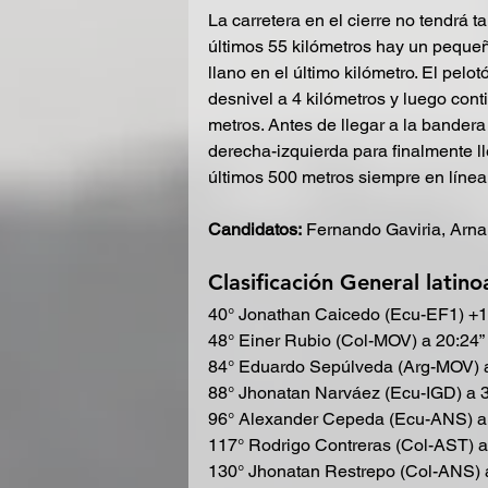
La carretera en el cierre no tendrá t
últimos 55 kilómetros hay un pequeñ
llano en el último kilómetro. El pelo
desnivel a 4 kilómetros y luego cont
metros. Antes de llegar a la bandera
derecha-izquierda para finalmente lle
últimos 500 metros siempre en línea 
Candidatos:
 Fernando Gaviria, Arn
Clasificación General latin
40° Jonathan Caicedo (Ecu-EF1) +1
48° Einer Rubio (Col-MOV) a 20:24”
84° Eduardo Sepúlveda (Arg-MOV) a
88° Jhonatan Narváez (Ecu-IGD) a 
96° Alexander Cepeda (Ecu-ANS) a
117° Rodrigo Contreras (Col-AST) a
130° Jhonatan Restrepo (Col-ANS) 