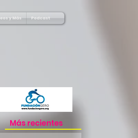
deos y Más
Podcast
Más recientes