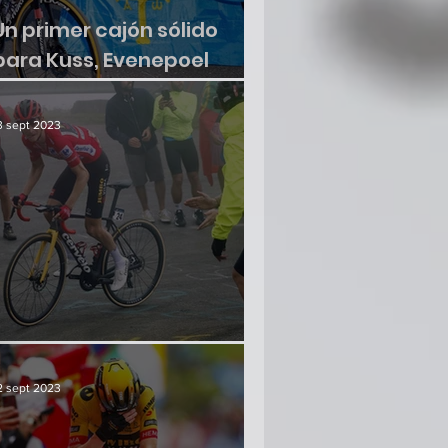
Un primer cajón sólido
para Kuss, Evenepoel
sumó otra victoria
3 sept 2023
¿Hay crisis en el paraíso?
2 sept 2023