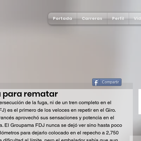
Portada
Carreras
Perfil
Vi
Compartir
ia para rematar
rsecución de la fuga, ni de un tren completo en el 
FJ) es el primero de los veloces en repetir en el Giro. 
ancés aprovechó sus sensaciones y potencia en el 
ia. El Groupama FDJ nunca se dejó ver sino hasta poco 
kilómetros para dejarlo colocado en el repecho a 2,750 
dificultad al límite, pero el embalador sabía que aun 