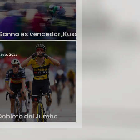
Ganna es vencedor, Kuss
no suelta la roja
 sept 2023
Doblete del Jumbo
Visma, etapa y liderato