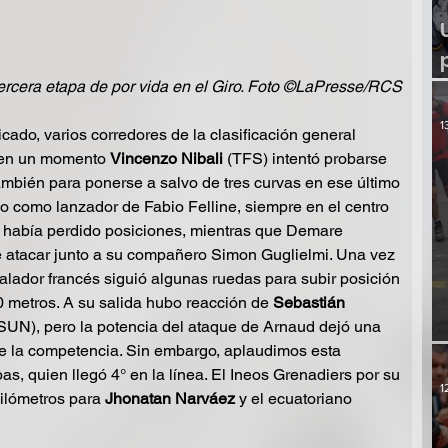
rcera etapa de por vida en el Giro. Foto ©LaPresse/RCS
1
ado, varios corredores de la clasificación general 
 en un momento 
Vincenzo Nibali
 (TFS) intentó probarse 
también para ponerse a salvo de tres curvas en ese último 
o como lanzador de Fabio Felline, siempre en el centro 
 había perdido posiciones, mientras que Demare 
 atacar junto a su compañero Simon Guglielmi. Una vez 
lador francés siguió algunas ruedas para subir posición 
0 metros. A su salida hubo reacción de 
Sebastián 
SUN), pero la potencia del ataque de Arnaud dejó una 
 de la competencia. Sin embargo, aplaudimos esta 
s, quien llegó 4° en la línea. El Ineos Grenadiers por su 
1
kilómetros para
 Jhonatan Narváez 
y el ecuatoriano 