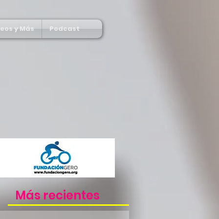
deos y Más
Podcast
Más recientes