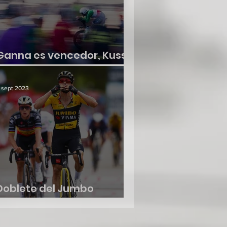
Ganna es vencedor, Kuss
no suelta la roja
 sept 2023
Doblete del Jumbo
Visma, etapa y liderato