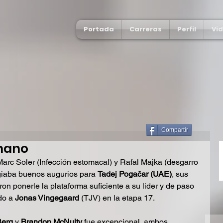
Portada
Carreras
Perfil
Vi
Compartir
mano
Marc Soler (Infección estomacal) y Rafal Majka (desgarro 
giaba buenos augurios para 
Tadej Pogačar (UAE)
, sus 
on ponerle la plataforma suficiente a su lider y de paso 
do a 
Jonas Vingegaard
 (TJV) en la etapa 17. 
Berg
 y 
Brandon McNulty
 fue excepcional, ambos 