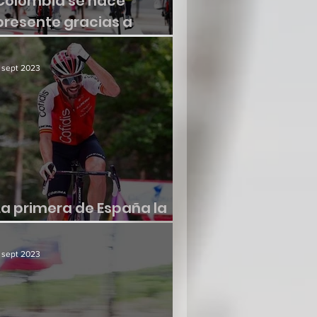
Colombia se hace
presente gracias a
Molano
 sept 2023
La primera de España la
consiguió Jesús Herrada
 sept 2023