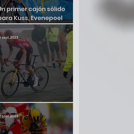
Un primer cajón sólido
para Kuss, Evenepoel
sumó otra victoria
3 sept 2023
¿Hay crisis en el paraíso?
2 sept 2023