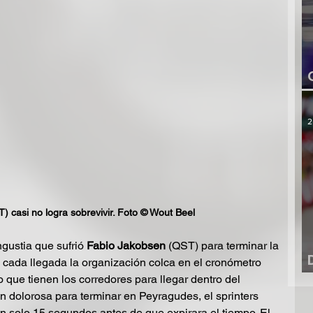
2
 casi no logra sobrevivir. Foto © Wout Beel
gustia que sufrió 
Fabio Jakobsen
 (QST) para terminar la 
n cada llegada la organización colca en el cronómetro 
o que tienen los corredores para llegar dentro del 
 dolorosa para terminar en Peyragudes, el sprinters 
on solo 15 segundos antes de que expirara el tiempo. El 