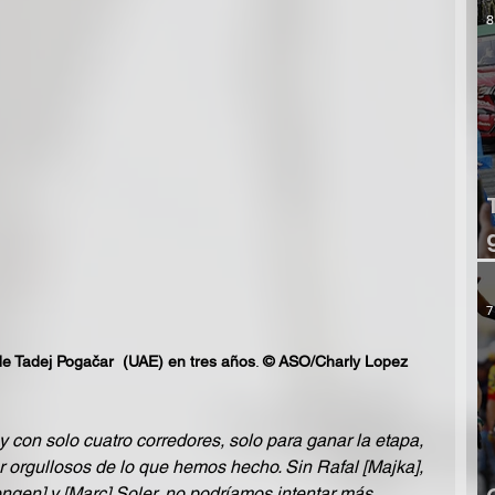
8
7
de Tadej Pogačar  (UAE) en tres años
. 
© ASO/Charly Lopez
y con solo cuatro corredores, solo para ganar la etapa, 
r orgullosos de lo que hemos hecho. Sin Rafal [Majka], 
ngen] y [Marc] Soler, no podríamos intentar más. 