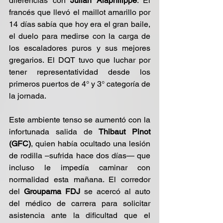
diferencias con 
Julian Alaphilippe
. El 
francés que llevó el maillot amarillo por 
14 días sabía que hoy era el gran baile, 
el duelo para medirse con la carga de 
los escaladores puros y sus mejores 
gregarios. El DQT tuvo que luchar por 
tener representatividad desde los 
primeros puertos de 4° y 3° categoría de 
la jornada.
Este ambiente tenso se aumentó con la 
infortunada salida de 
Thibaut Pinot 
(GFC)
, quien había ocultado una lesión 
de rodilla –sufrida hace dos días— que 
incluso le impedía caminar con 
normalidad esta mañana. El corredor 
del 
Groupama FDJ
 se acercó al auto 
del médico de carrera para solicitar 
asistencia ante la dificultad que el 