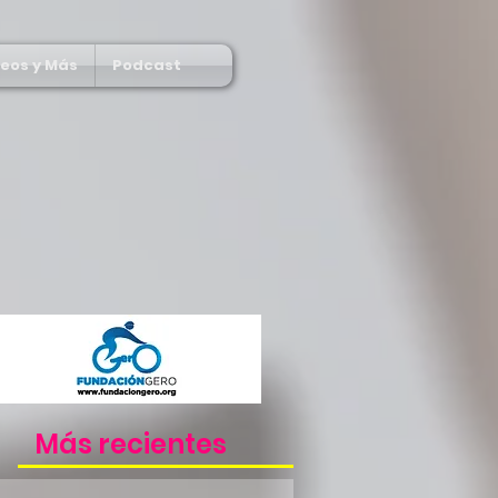
deos y Más
Podcast
Más recientes