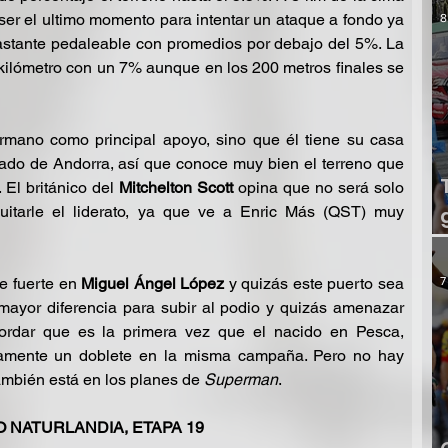
er el ultimo momento para intentar un ataque a fondo ya 
8
stante pedaleable con promedios por debajo del 5%. La 
 kilómetro con un 7% aunque en los 200 metros finales se 
rmano como principal apoyo, sino que él tiene su casa 
pado de Andorra, así que conoce muy bien el terreno que 
 El británico del 
Mitchelton Scott 
opina que no será solo 
uitarle el liderato, ya que ve a Enric Más (QST) muy 
7
e fuerte en 
Miguel Ángel López
 y quizás este puerto sea 
ayor diferencia para subir al podio y quizás amenazar 
rdar que es la primera vez que el nacido en Pesca, 
camente un doblete en la misma campaña. Pero no hay 
ambién está en los planes de 
Superman
.
 NATURLANDIA, ETAPA 19