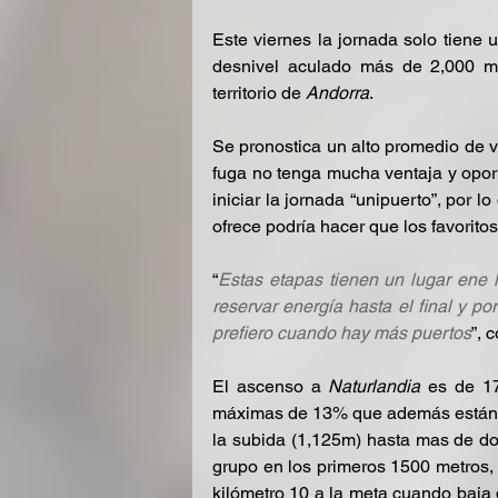
Este viernes la jornada solo tiene 
desnivel aculado más de 2,000 me
territorio de 
Andorra
.
Se pronostica un alto promedio de v
fuga no tenga mucha ventaja y oport
iniciar la jornada “unipuerto”, por lo
ofrece podría hacer que los favori
“
Estas etapas tienen un lugar ene l
reservar energía hasta el final y po
prefiero cuando hay más puertos
”, 
El ascenso a 
Naturlandia 
es de 1
máximas de 13% que además están al
la subida (1,125m) hasta mas de dos
grupo en los primeros 1500 metros, p
kilómetro 10 a la meta cuando baja d