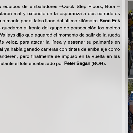
o equipos de embaladores –Quick Step Floors, Bora – 
aron mal y extendieron la esperanza a dos corredores 
1
almente por el falso llano del último kilómetro. 
Sven Erik 
) quedaron al frente del grupo de persecución los metros 
. Wallays dijo que aguardó el momento de salir de la rueda 
s veloz, para atacar la línea y estrenar su palmarés en 
al ya había ganado carreras con tintes de embalaje como 
anderen, pero finalmente se impuso en la Vuelta en las 
elante el lote encabezado por 
Peter Sagan 
(BOH).
1