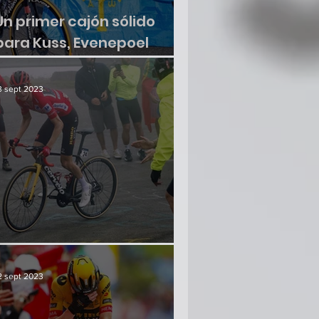
Un primer cajón sólido
para Kuss, Evenepoel
sumó otra victoria
3 sept 2023
¿Hay crisis en el paraíso?
2 sept 2023