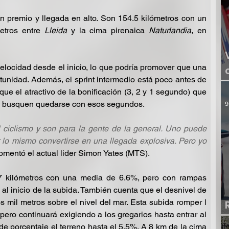
un premio y llegada en alto. Son 154.5 kilómetros con un 
tros entre 
Lleida 
y la cima pirenaica 
Naturlandia
, en 
elocidad desde el inicio, lo que podría promover que una 
unidad. Además, el sprint intermedio está poco antes de 
 que el atractivo de la bonificación (3, 2 y 1 segundo) que 
tos busquen quedarse con esos segundos.
9
 ciclismo y son para la gente de la general. Uno puede 
r lo mismo convertirse en una llegada explosiva. Pero yo 
comentó el actual lider Simon Yates (MTS).
7 kilómetros con una media de 6.6%, pero con rampas 
 inicio de la subida. También cuenta que el desnivel de 
 mil metros sobre el nivel del mar. Esta subida romper l 
ero continuará exigiendo a los gregarios hasta entrar al 
e porcentaje el terreno hasta el 5.5%. A 8 km de la cima 