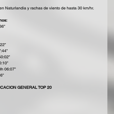
en Naturlandia y rachas de viento de hasta 30 km/hr.
nos:
36”
22”
:44”
50:02”
0:10”
3h 06:07”
6”
ICACION GENERAL TOP 20 