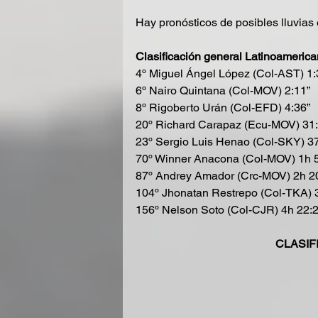
Hay pronósticos de posibles lluvias 
Clasificación general Latinoamerica
4º Miguel Ángel López (Col-AST) 1:
6º Nairo Quintana (Col-MOV) 2:11”  
8º Rigoberto Urán (Col-EFD) 4:36”
20º Richard Carapaz (Ecu-MOV) 31:
23º Sergio Luis Henao (Col-SKY) 37
70º Winner Anacona (Col-MOV) 1h 
87º Andrey Amador (Crc-MOV) 2h 2
104º Jhonatan Restrepo (Col-TKA) 
156º Nelson Soto (Col-CJR) 4h 22:2
CLASIF