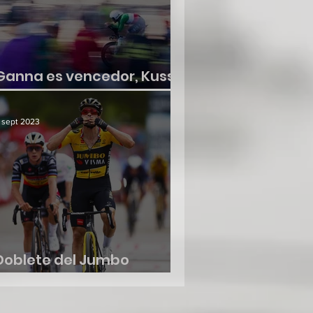
Ganna es vencedor, Kuss
no suelta la roja
 sept 2023
Doblete del Jumbo
Visma, etapa y liderato