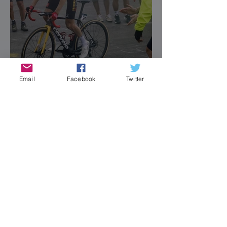
Email
Facebook
Twitter
¿Hay crisis en el paraíso?
12 sept 2023
Vingegaard aumentó la
cosecha del Jumbo