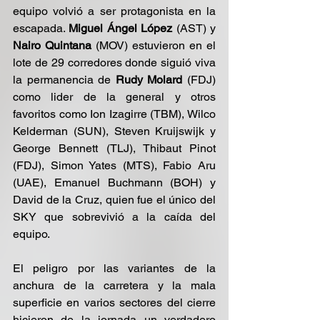
equipo volvió a ser protagonista en la 
escapada. 
Miguel Ángel López
 (AST) y 
Nairo Quintana 
(MOV) estuvieron en el 
lote de 29 corredores donde siguió viva 
la permanencia de 
Rudy Molard
 (FDJ) 
como lider de la general y otros 
favoritos como Ion Izagirre (TBM), Wilco 
Kelderman (SUN), Steven Kruijswijk y 
George Bennett (TLJ), Thibaut Pinot 
(FDJ), Simon Yates (MTS), Fabio Aru 
(UAE), Emanuel Buchmann (BOH) y 
David de la Cruz, quien fue el único del 
SKY que sobrevivió a la caída del 
equipo.
El peligro por las variantes de la 
anchura de la carretera y la mala 
superficie en varios sectores del cierre 
hicieron de la jornada un verdadero 