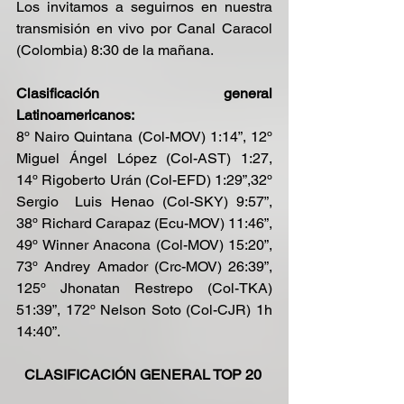
Los invitamos a seguirnos en nuestra 
transmisión en vivo por Canal Caracol 
(Colombia) 8:30 de la mañana.
Clasificación general 
Latinoamericanos:
8º Nairo Quintana (Col-MOV) 1:14”, 12º 
Miguel Ángel López (Col-AST) 1:27,  
14º Rigoberto Urán (Col-EFD) 1:29”,32º 
Sergio  Luis Henao (Col-SKY) 9:57”, 
38º Richard Carapaz (Ecu-MOV) 11:46”, 
49º Winner Anacona (Col-MOV) 15:20”, 
73º Andrey Amador (Crc-MOV) 26:39”, 
125º Jhonatan Restrepo (Col-TKA) 
51:39”, 172º Nelson Soto (Col-CJR) 1h 
14:40”.
CLASIFICACIÓN GENERAL TOP 20 