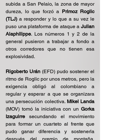
subida a San Pelaio, la zona de mayor 
dureza, lo que forzó a
 Primoz Roglic 
(TLJ) 
a responder y lo que a su vez le 
puso una plataforma de ataque a 
Julian 
Alaphilippe
. Los números 1 y 2 de la 
general pusieron a trabajar a fondo a 
otros corredores que no tienen esa 
explosividad.
Rigoberto Urán
 (EFD) pudo sostener el 
ritmo de Roglic por unos metros, pero la 
exigencia obligó al colombiano a 
regular y esperar a que se organizara 
una persecución colectiva. 
Mikel Landa
(MOV) tomó la iniciativa con un 
Gorka 
Izaguirre 
secundando el movimiento 
para formar un cuarteto al frente que 
pudo ganar diferencia y sostenerla 
después del premio de montaña. 