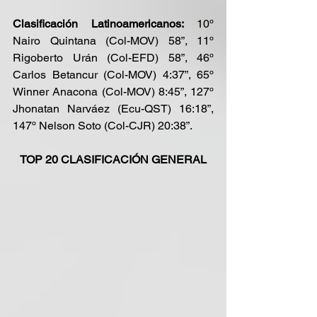
Clasificación Latinoamericanos:
 10º 
Nairo Quintana (Col-MOV) 58”, 11º 
Rigoberto Urán (Col-EFD) 58”, 46º 
Carlos Betancur (Col-MOV) 4:37”, 65º 
Winner Anacona (Col-MOV) 8:45”, 127º 
Jhonatan Narváez (Ecu-QST) 16:18”, 
147º Nelson Soto (Col-CJR) 20:38”.
TOP 20 CLASIFICACIÓN GENERAL