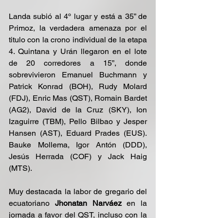
Landa subió al 4º lugar y está a 35” de 
Primoz, la verdadera amenaza por el 
titulo con la crono individual de la etapa 
4. Quintana y Urán llegaron en el lote 
de 20 corredores a 15”, donde 
sobrevivieron Emanuel Buchmann y 
Patrick Konrad (BOH), Rudy Molard 
(FDJ), Enric Mas (QST), Romain Bardet 
(AG2), David de la Cruz (SKY), Ion 
Izaguirre (TBM), Pello Bilbao y Jesper 
Hansen (AST), Eduard Prades (EUS). 
Bauke Mollema, Igor Antón (DDD), 
Jesús Herrada (COF) y Jack Haig 
(MTS).
Muy destacada la labor de gregario del 
ecuatoriano
 Jhonatan Narváez
 en la 
jornada a favor del QST, incluso con la 