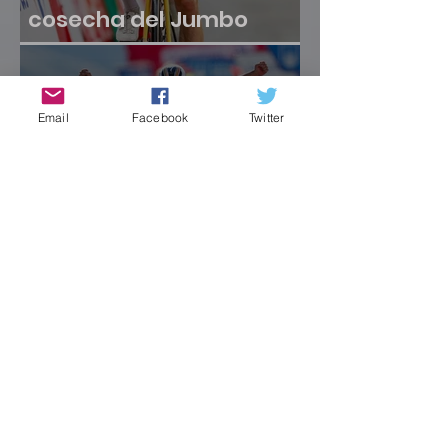
cosecha del Jumbo
Visma
9 sept 2023
Email
Facebook
Twitter
Remco no esperó a
renacer en la Vuelta
8 sept 2023