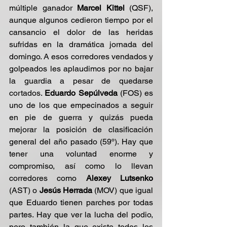
múltiple ganador 
Marcel Kittel
 (QSF), 
aunque algunos cedieron tiempo por el 
cansancio el dolor de las heridas 
sufridas en la dramática jornada del 
domingo. A esos corredores vendados y 
golpeados les aplaudimos por no bajar 
la guardia a pesar de quedarse 
cortados. 
Eduardo Sepúlveda
 (FOS) es 
uno de los que empecinados a seguir 
en pie de guerra y quizás pueda 
mejorar la posición de clasificación 
general del año pasado (59º). Hay que 
tener una voluntad enorme y 
compromiso, así como lo llevan 
corredores como 
Alexey Lutsenko 
(AST) o 
Jesús Herrada
 (MOV) que igual 
que Eduardo tienen parches por todas 
partes. Hay que ver la lucha del podio, 
pero también la que existe todos los 