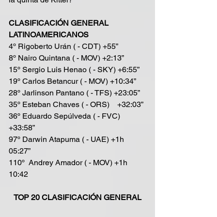
CLASIFICACIÓN GENERAL 
LATINOAMERICANOS
4º Rigoberto Urán ( - CDT) +55”
8º Nairo Quintana ( - MOV) +2:13”
15º Sergio Luis Henao ( - SKY) +6:55”
19º Carlos Betancur ( - MOV) +10:34”
28º Jarlinson Pantano ( - TFS) +23:05”
35º Esteban Chaves ( - ORS)    +32:03”
36º Eduardo Sepúlveda ( - FVC)    
+33:58”
97º Darwin Atapuma ( - UAE) +1h 
05:27”
110º  Andrey Amador ( - MOV) +1h 
10:42
TOP 20 CLASIFICACIÓN GENERAL