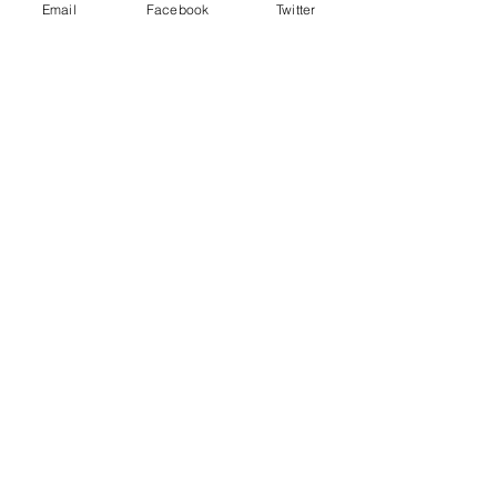
Email
Facebook
Twitter
12 sept 2023
Vingegaard aumentó la
cosecha del Jumbo
Visma
9 sept 2023