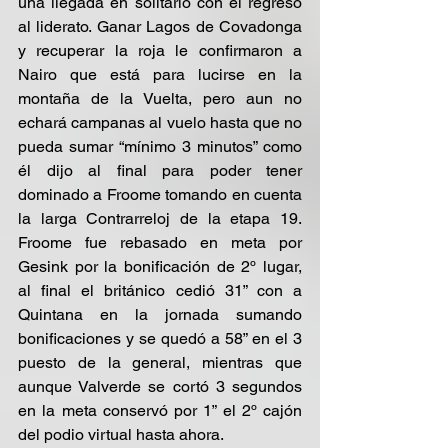
una llegada en solitario con el regreso 
al liderato. Ganar Lagos de Covadonga 
y recuperar la roja le confirmaron a 
Nairo que está para lucirse en la 
montaña de la Vuelta, pero aun no 
echará campanas al vuelo hasta que no 
pueda sumar “mínimo 3 minutos” como 
él dijo al final para poder tener 
dominado a Froome tomando en cuenta 
la larga Contrarreloj de la etapa 19. 
Froome fue rebasado en meta por 
Gesink por la bonificación de 2º lugar, 
al final el británico cedió 31” con a 
Quintana en la jornada sumando 
bonificaciones y se quedó a 58” en el 3 
puesto de la general, mientras que 
aunque Valverde se cortó 3 segundos 
en la meta conservó por 1” el 2º cajón 
del podio virtual hasta ahora.