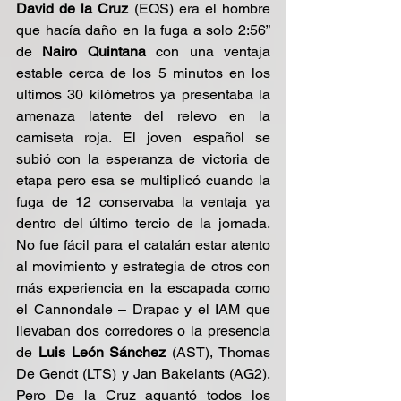
David de la Cruz
 (EQS) era el hombre 
que hacía daño en la fuga a solo 2:56” 
de 
Nairo Quintana
 con una ventaja 
estable cerca de los 5 minutos en los 
ultimos 30 kilómetros ya presentaba la 
amenaza latente del relevo en la 
camiseta roja. El joven español se 
subió con la esperanza de victoria de 
etapa pero esa se multiplicó cuando la 
fuga de 12 conservaba la ventaja ya 
dentro del último tercio de la jornada. 
No fue fácil para el catalán estar atento 
al movimiento y estrategia de otros con 
más experiencia en la escapada como 
el Cannondale – Drapac y el IAM que 
llevaban dos corredores o la presencia 
de 
Luis León Sánchez
 (AST), Thomas 
De Gendt (LTS) y Jan Bakelants (AG2). 
Pero De la Cruz aguantó todos los 