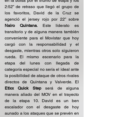
en la bolsa por el triunfo de etapa y los 
2:52” de retraso que llegó el grupo de 
los favoritos, David de la Cruz se 
agenció el jersey rojo por 22” sobre 
Nairo Quintana
. Este liderato es 
transitorio y de alguna manera también 
conveniente para el Movistar que hoy 
cargó con la responsabilidad y el 
desgaste, mientras otros solo siguieron 
rueda. El mismo escenario para la 
etapa del lunes con llegada de 
categoría especial no sería el ideal ante 
la posibilidad de ataque de otros rivales 
directos de Quintana y Valverde. El 
Etixx Quick Step
 será de alguna 
manera aliado del MOV en el trayecto 
de la etapa 10. David es un ben 
escalador con el desgaste de hoy 
aunado a los ataques que se prevén en 