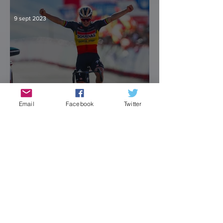
Visma
9 sept 2023
Email
Facebook
Twitter
Remco no esperó a
renacer en la Vuelta
8 sept 2023