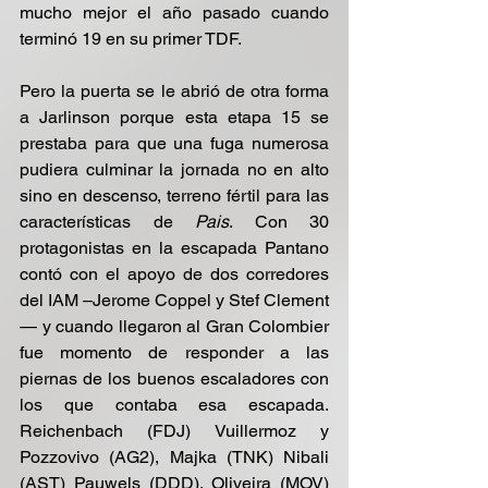
mucho mejor el año pasado cuando 
terminó 19 en su primer TDF.
Pero la puerta se le abrió de otra forma 
a Jarlinson porque esta etapa 15 se 
prestaba para que una fuga numerosa 
pudiera culminar la jornada no en alto 
sino en descenso, terreno fértil para las 
características de 
Pais
. Con 30 
protagonistas en la escapada Pantano 
contó con el apoyo de dos corredores 
del IAM –Jerome Coppel y Stef Clement
— y cuando llegaron al Gran Colombier 
fue momento de responder a las 
piernas de los buenos escaladores con 
los que contaba esa escapada. 
Reichenbach (FDJ) Vuillermoz y 
Pozzovivo (AG2), Majka (TNK) Nibali 
(AST) Pauwels (DDD), Oliveira (MOV) 