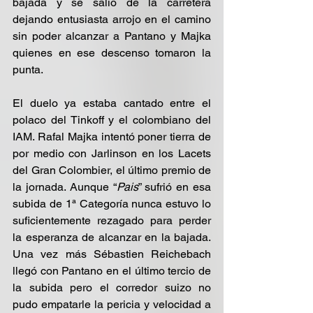
bajada y se salió de la carretera 
dejando entusiasta arrojo en el camino 
sin poder alcanzar a Pantano y Majka 
quienes en ese descenso tomaron la 
punta.
El duelo ya estaba cantado entre el 
polaco del Tinkoff y el colombiano del 
IAM. Rafal Majka intentó poner tierra de 
por medio con Jarlinson en los Lacets 
del Gran Colombier, el último premio de 
la jornada. Aunque “
Pais
” sufrió en esa 
subida de 1ª Categoría nunca estuvo lo 
suficientemente rezagado para perder 
la esperanza de alcanzar en la bajada. 
Una vez más Sébastien Reichebach 
llegó con Pantano en el último tercio de 
la subida pero el corredor suizo no 
pudo empatarle la pericia y velocidad a 