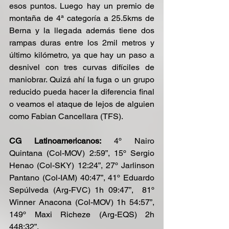
esos puntos. Luego hay un premio de 
montaña de 4ª categoría a 25.5kms de 
Berna y la llegada además tiene dos 
rampas duras entre los 2mil metros y 
último kilómetro, ya que hay un paso a 
desnivel con tres curvas difíciles de 
maniobrar. Quizá ahí la fuga o un grupo 
reducido pueda hacer la diferencia final 
o veamos el ataque de lejos de alguien 
como Fabian Cancellara (TFS).
CG Latinoamericanos:
 4º Nairo 
Quintana (Col-MOV) 2:59”, 15º Sergio 
Henao (Col-SKY) 12:24”, 27º Jarlinson 
Pantano (Col-IAM) 40:47”, 41º Eduardo 
Sepúlveda (Arg-FVC) 1h 09:47”,  81º 
Winner Anacona (Col-MOV) 1h 54:57”, 
149º Maxi Richeze (Arg-EQS) 2h 
448:32”.