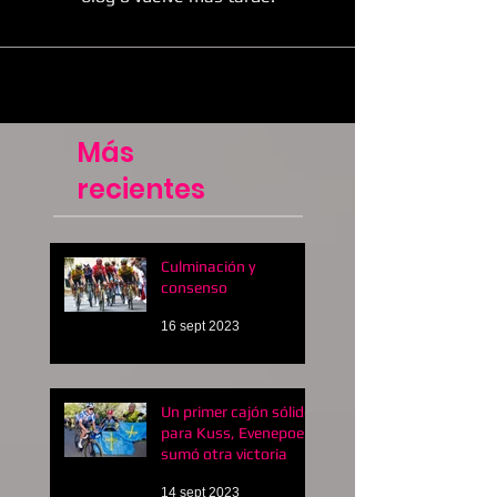
Más
recientes
Culminación y
consenso
16 sept 2023
Un primer cajón sólido
para Kuss, Evenepoel
sumó otra victoria
14 sept 2023