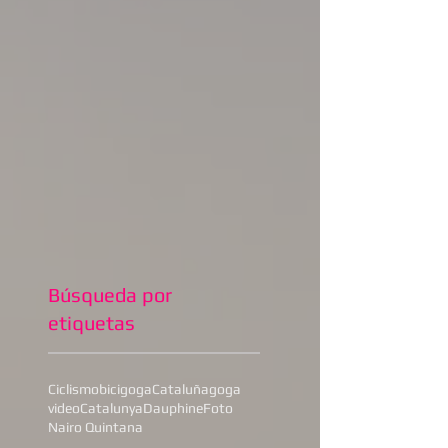
Búsqueda por
etiquetas
Ciclismo
bicigoga
Cataluña
goga
video
Catalunya
Dauphine
Foto
Nairo Quintana