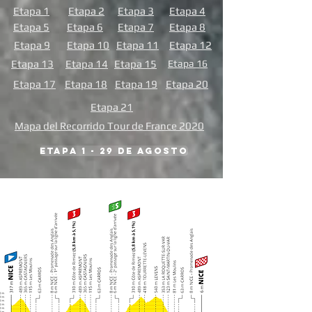
Etapa 1
Etapa 2
Etapa 3
Etapa 4
Etapa 5
Etapa 6
Etapa 7
Etapa 8
Etapa 9
Etapa 10
Etapa 11
Etapa 12
Etapa 13
Etapa 14
Etapa 15
Etapa 16
Etapa 17
Etapa 18
Etapa 19
Etapa 20
Etapa 21
Mapa del Recorrido Tour de France 2020
etapa 1 - 29 de agosto