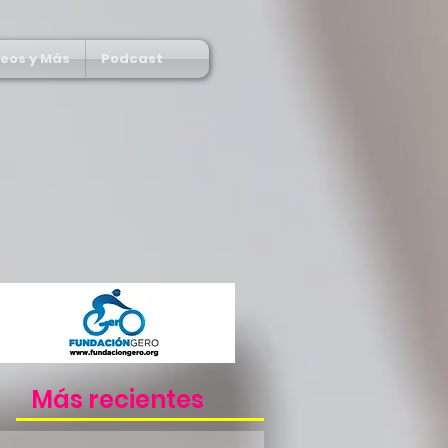
deos y Más
Podcast
Más recientes