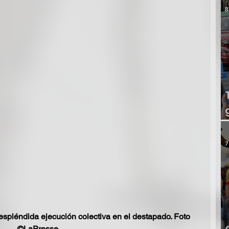
8
7
spléndida ejecución colectiva en el destapado. Foto 
©LaPresse