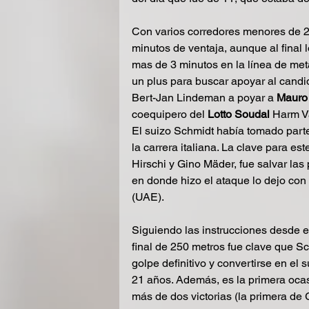
Con varios corredores menores de 25
minutos de ventaja, aunque al final 
mas de 3 minutos en la línea de meta
un plus para buscar apoyar al candid
Bert-Jan Lindeman a poyar a 
Mauro
coequipero del 
Lotto Soudal
 Harm V
El suizo Schmidt había tomado parte
la carrera italiana. La clave para e
Hirschi y Gino Mäder, fue salvar las
en donde hizo el ataque lo dejo con
(UAE).
Siguiendo las instrucciones desde el 
final de 250 metros fue clave que Sc
golpe definitivo y convertirse en el 
21 años. Además, es la primera oca
más de dos victorias (la primera de