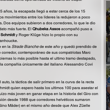
 años, la escapada llegó a estar cerca de los 15 
1
los movimientos entre los lideres la redujeron a poco 
. Dos equipos subieron a dos corredores, lo que le dio 
ato más fuerte. El 
Qhubeka Assos
 acompañó puso a 
 Schmidt
 y Roger Klüge hizo lo propio con su 
anhoucke. 
 en la 
Strade Bianche
 de este año y quedó prendido de 
ste corredor, contemporáneo de sus compatriotas Marc 
 piernas lo más posible hasta el ultimo tramo destapado, 
 la compañía únicamente del italiano Alessandro Covi 
1
auto, la táctica de salir primero en la curva de la recta 
hmidt quien espero hasta los ultimos 100 para asestar el 
suizo más joven en ganar etapa en la historia del Giro con 
sión desde 1988 que corredores helvéticos sumaron 
 Gino Mäder) en el mismo año desde que Alex Züelle 