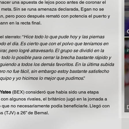
hacer una apuesta de lejos poco antes de coronar el 
e meta. Sin se runa amenaza declarada, Egan no se 
, pero poco después remató con potencia el puerto y 
nn en la recta final.
l sterrato: “
Hice todo lo que pude hoy y las piernas 
do el día. Es cierto que con el polvo que teníamos en 
rar, pero logré atravesarlo. El grupo se dividió en la 
2
 todo lo posible para cerrar la brecha bastante rápido y 
iguiendo a todos los demás favoritos. En la última subida 
ro no fue fácil, sin embargo estoy bastante satisfecho 
equipo y yo hicimos lo mejor que pudimos
.”
Yates
 (BEX) consideró que había sido una etapa 
con algunos rivales, el británico jugó en la jornada a 
no que no necesariamente podía beneficiarle. Llegó con 
 (TJV) a 26” de Bernal.