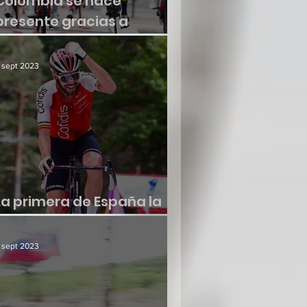
Colombia se hace
presente gracias a
Molano
 sept 2023
La primera de España la
consiguió Jesús Herrada
 sept 2023