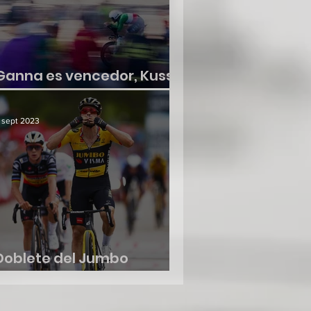
Ganna es vencedor, Kuss
no suelta la roja
 sept 2023
Doblete del Jumbo
Visma, etapa y liderato