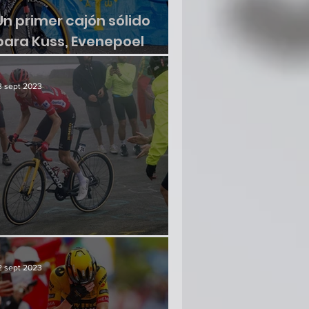
Un primer cajón sólido
para Kuss, Evenepoel
sumó otra victoria
3 sept 2023
¿Hay crisis en el paraíso?
2 sept 2023