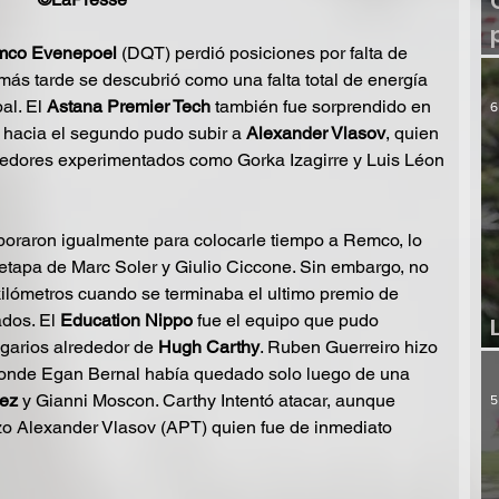
co Evenepoel
 (DQT) perdió posiciones por falta de 
más tarde se descubrió como una falta total de energía 
al. El 
Astana Premier Tech
 también fue sorprendido en 
6
o hacia el segundo pudo subir a 
Alexander Vlasov
, quien 
redores experimentados como Gorka Izagirre y Luis Léon 
aboraron igualmente para colocarle tiempo a Remco, lo 
etapa de Marc Soler y Giulio Ciccone. Sin embargo, no 
kilómetros cuando se terminaba el ultimo premio de 
os. El 
Education Nippo
 fue el equipo que pudo 
arios alrededor de 
Hugh Carthy
. Ruben Guerreiro hizo 
donde Egan Bernal había quedado solo luego de una 
ez
 y Gianni Moscon. Carthy Intentó atacar, aunque 
5
zo Alexander Vlasov (APT) quien fue de inmediato 