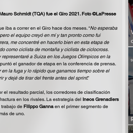
e Mauro Schmidt (TQA) fue el Giro 2021. Foto ©LaPresse
e iba a correr en el Giro hace dos meses. “
No esperaba 
 pero el equipo creyó en mí y tan pronto como fui 
rera, me concentré en hacerlo bien en esta etapa de 
 como ciclista de montaña y ciclista de ciclocross. 
y representaré a Suiza en los Juegos Olímpicos en la 
9
apuntó el ganador de etapa en la conferencia de prensa. 
ar en la fuga y lo rápido que ganamos tiempo sobre el 
ir y dejé de tirar del frente antes del sprint
.”
el resultado parcial, los corredores de clasificación 
actura en los rivales. La estrategia del 
Ineos Grenadiers
 trabajo de 
Filippo Ganna
 en el primer segmento de 
 más de uno. 