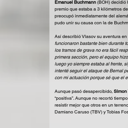
Emanuel Buchmann
 (BOH) decidió 
premio que estaba a 3 kilómetros d
preocupó inmediatamente del alemán
pudo unir su causa con la de Buchma
Así describió Vlasov su aventura en e
funcionaron bastante bien durante to
los tramos de grava no era fácil respi
primera sección, pero el equipo hizo
luego yo siempre estaba al frente, s
intenté seguir el ataque de Bernal pe
con mi actuación porque sé que el 
Aunque pasó desapercibido, 
Simon 
“positiva”. Aunque no recortó tiempo 
resistir mejor que otros en un terre
Damiano Caruso (TBV) y Tobias Foss