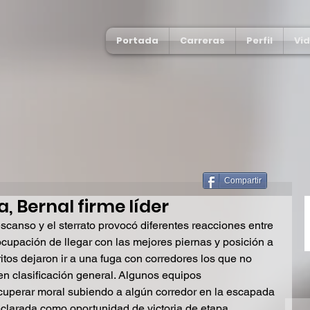
Portada
Carreras
Perfil
Vi
Compartir
, Bernal firme líder
canso y el sterrato provocó diferentes reacciones entre 
eocupación de llegar con las mejores piernas y posición a 
tos dejaron ir a una fuga con corredores los que no 
en clasificación general. Algunos equipos 
cuperar moral subiendo a algún corredor en la escapada 
eclarada como oportunidad de victoria de etapa.