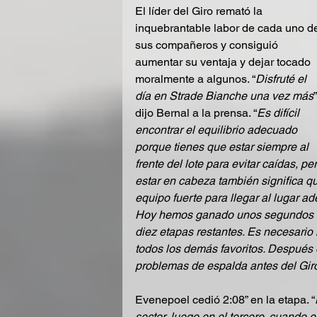
El líder del Giro remató la 
inquebrantable labor de cada uno d
sus compañeros y consiguió 
aumentar su ventaja y dejar tocado 
moralmente a algunos. “
Disfruté el 
día en Strade Bianche una vez más
”
dijo Bernal a la prensa. “
Es difícil 
encontrar el equilibrio adecuado 
porque tienes que estar siempre al 
frente del lote para evitar caídas, per
estar en cabeza también significa q
equipo fuerte para llegar al lugar 
Hoy hemos ganado unos segundos im
diez etapas restantes. Es necesario 
todos los demás favoritos. Después
problemas de espalda antes del Giro
Evenepoel cedió 2:08” en la etapa. “
sector, luego en el tercero, cuando 