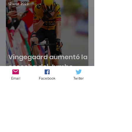
12 sept 2023
Vingegaard aumentó la
cosecha del Jumbo
Visma
Email
Facebook
Twitter
9 sept 2023