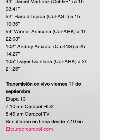
44° Daniel Martínez (Col-EF1) a 1h 
03:41”
52° Harold Tejada (Col-AST) a 1h 
10:36”
59° Winner Anacona (Col-ARK) a 1h 
22:03”
102° Andrey Amador (Crc-INS) a 2h 
14:27”
105° Dayer Quintana (Col-ARK) a 2h 
21:26”
Transmisión en vivo viernes 11 de 
septiembre
Etapa 13
7:10 am Caracol HD2
8:45 am Caracol TV
Simultáneo en línea desde 7:10 en 
Eltourporcaracol.com