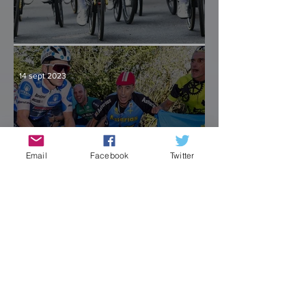
Culminación y consenso
14 sept 2023
Email
Facebook
Twitter
Un primer cajón sólido
para Kuss, Evenepoel
sumó otra victoria
13 sept 2023