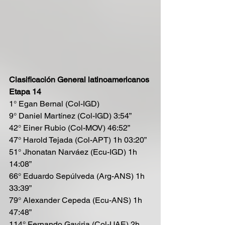
Clasificación General latinoamericanos 
Etapa 14
1° Egan Bernal (Col-IGD) 
9° Daniel Martínez (Col-IGD) 3:54”
42° Einer Rubio (Col-MOV) 46:52” 
47° Harold Tejada (Col-APT) 1h 03:20”
51° Jhonatan Narváez (Ecu-IGD) 1h 
14:08”
66° Eduardo Sepúlveda (Arg-ANS) 1h 
33:39”
79° Alexander Cepeda (Ecu-ANS) 1h 
47:48”
114° Fernando Gaviria (Col-UAE) 2h 