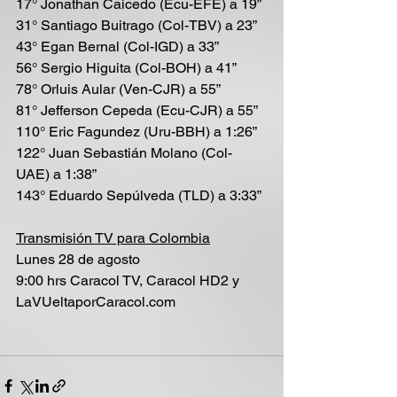
17° Jonathan Caicedo (Ecu-EFE) a 19”
31° Santiago Buitrago (Col-TBV) a 23”
43° Egan Bernal (Col-IGD) a 33”
56° Sergio Higuita (Col-BOH) a 41”
78° Orluis Aular (Ven-CJR) a 55”
81° Jefferson Cepeda (Ecu-CJR) a 55”
110° Eric Fagundez (Uru-BBH) a 1:26”
122° Juan Sebastián Molano (Col-
UAE) a 1:38”
143° Eduardo Sepúlveda (TLD) a 3:33”
Transmisión TV para Colombia
Lunes 28 de agosto
9:00 hrs Caracol TV, Caracol HD2 y 
LaVUeltaporCaracol.com