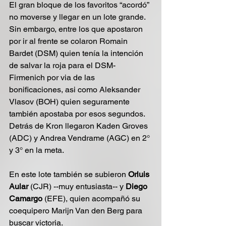
El gran bloque de los favoritos “acordó” 
no moverse y llegar en un lote grande. 
Sin embargo, entre los que apostaron 
por ir al frente se colaron Romain 
Bardet (DSM) quien tenía la intención 
de salvar la roja para el DSM-
Firmenich por via de las 
bonificaciones, asi como Aleksander 
Vlasov (BOH) quien seguramente 
también apostaba por esos segundos. 
Detrás de Kron llegaron Kaden Groves 
(ADC) y Andrea Vendrame (AGC) en 2° 
y 3° en la meta.
En este lote también se subieron 
Orluis 
Aular 
(CJR) --muy entusiasta-- y
 Diego 
Camargo
 (EFE), quien acompañó su 
coequipero Marijn Van den Berg para 
buscar victoria.