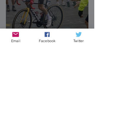
Email
Facebook
Twitter
¿Hay crisis en el paraíso?
12 sept 2023
Vingegaard aumentó la
cosecha del Jumbo
Visma