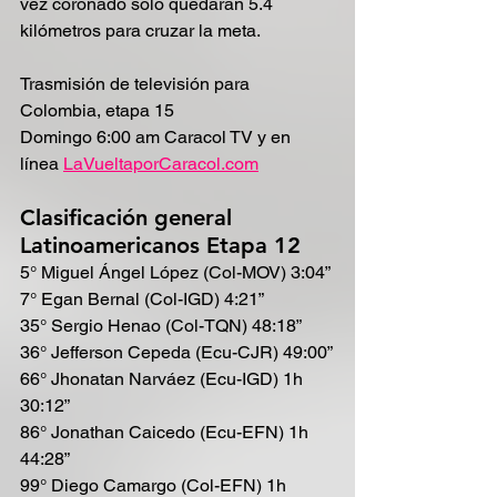
vez coronado solo quedarán 5.4 
kilómetros para cruzar la meta.
Trasmisión de televisión para 
Colombia, etapa 15
Domingo 6:00 am Caracol TV y en 
línea 
LaVueltaporCaracol.com
Clasificación general 
Latinoamericanos Etapa 12
5° Miguel Ángel López (Col-MOV) 3:04”
7° Egan Bernal (Col-IGD) 4:21”
35° Sergio Henao (Col-TQN) 48:18”
36° Jefferson Cepeda (Ecu-CJR) 49:00”
66° Jhonatan Narváez (Ecu-IGD) 1h 
30:12”
86° Jonathan Caicedo (Ecu-EFN) 1h 
44:28”
99° Diego Camargo (Col-EFN) 1h 