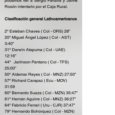
podamos ver a Sergio Pardilla y Jaime 
Rosón intentarlo por el Caja Rural.
Clasificación general Latinoamericanos
2º Esteban Chaves ( Col - ORS) 28”
20º Miguel Ángel López ( Col - AST) 
3:40”
31º Darwin Atapuma ( Col - UAE) 
12:16”
44º   Jarlinson Pantano ( Col - TFS) 
25:00”
50º Aldemar Reyes ( Col - MNZ) 27:50”
57º Richard Carapaz ( Ecu - MOV) 
31:59
60º Bernardo Suaza ( Col - MZN) 35:47”
61º Hernán Aguirre ( Col - MNZ) 36:27”
64º Fabricio Ferrari ( Uru - CJR) 37:47”
79º Hernando Bohórquez ( Col - MZN) 