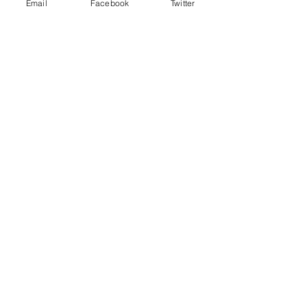
Email
Facebook
Twitter
Un primer cajón sólido
para Kuss, Evenepoel
sumó otra victoria
13 sept 2023