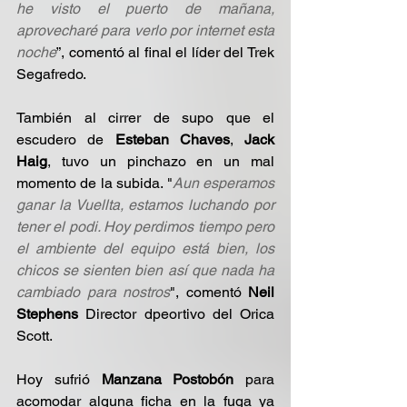
he visto el puerto de mañana, 
aprovecharé para verlo por internet esta 
noche
”, comentó al final el líder del Trek 
Segafredo.
También al cirrer de supo que el 
escudero de 
Esteban Chaves
, 
Jack 
Haig
, tuvo un pinchazo en un mal 
momento de la subida. "
Aun esperamos 
ganar la Vuellta, estamos luchando por 
tener el podi. Hoy perdimos tiempo pero 
el ambiente del equipo está bien, los 
chicos se sienten bien así que nada ha 
cambiado para nostros
", comentó 
Neil 
Stephens
 Director dpeortivo del Orica 
Scott.
Hoy sufrió 
Manzana Postobón
 para 
acomodar alguna ficha en la fuga ya 