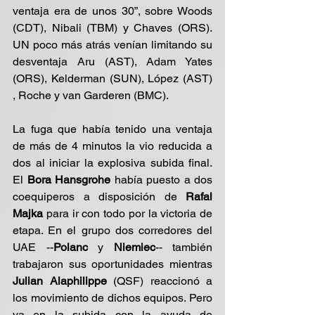
ventaja era de unos 30”, sobre Woods 
(CDT), Nibali (TBM) y Chaves (ORS). 
UN poco más atrás venían limitando su 
desventaja Aru (AST), Adam Yates 
(ORS), Kelderman (SUN), López (AST) 
, Roche y van Garderen (BMC).
La fuga que había tenido una ventaja 
de más de 4 minutos la vio reducida a  
dos al iniciar la explosiva subida final. 
El 
Bora Hansgrohe
 había puesto a dos 
coequiperos a disposición de 
Rafal 
Majka
 para ir con todo por la victoria de 
etapa. En el grupo dos corredores del 
UAE --
Polanc
 y 
Niemiec
-- también 
trabajaron sus oportunidades mientras 
Julian Alaphilippe 
(QSF) reaccionó a 
los movimiento de dichos equipos. Pero 
ya en la subida con la ayuda de 