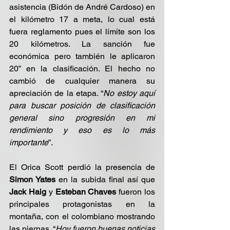
asistencia (Bidón de André Cardoso) en 
el kilómetro 17 a meta, lo cual está 
fuera reglamento pues el límite son los 
20 kilómetros. La sanción fue 
económica pero también le aplicaron 
20” en la clasificación. El hecho no 
cambió de cualquier manera su 
apreciación de la etapa. “
No estoy aquí 
para buscar posición de clasificación 
general sino progresión en mi 
rendimiento y eso es lo más 
importante
”.
El Orica Scott perdió la presencia de 
Simon Yates 
en la subida final así que 
Jack Haig
 y 
Esteban Chaves
 fueron los 
principales protagonistas en la 
montaña, con el colombiano mostrando 
las piernas. “
Hoy fueron buenas noticias 