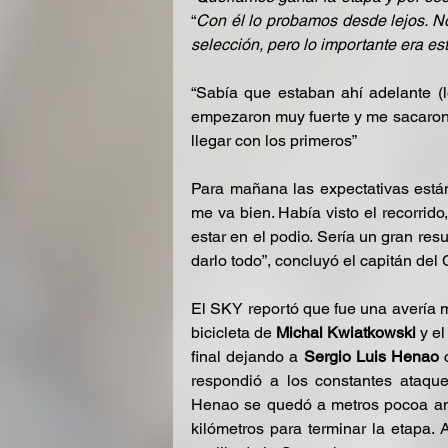
“
Con él lo probamos desde lejos. 
selección, pero lo importante era est
“Sabía que estaban ahí adelante (l
empezaron muy fuerte y me sacaron de
llegar con los primeros”
Para mañana las expectativas está
me va bien. Había visto el recorrido
estar en el podio. Sería un gran re
darlo todo”, concluyó el capitán de
El SKY reportó que fue una avería m
bicicleta de 
Michal Kwiatkowski 
y el
final dejando a
 Sergio Luis Henao
 
respondió a los constantes ataque
Henao se quedó a metros pocoa ant
kilómetros para terminar la etapa. 