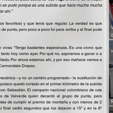
No se pudo porque es una subida que hace mucha mucha 
ar ahí."
os favoritos) y que tenía que regular. La verdad es que 
 punto, pero poco a poco fui para arriba y al final pude 
n vivas “Tengo bastantes esperanzas. Es una crono que 
9
, tanto hoy como ayer. Por qué no, aspiramos a ganar o a 
sultado. Por ahora estamos ahí, y por eso mañana vamos a 
l Cannondale Drapac.
ecánica --y no un cambio programado-- la sustitución de 
 polaco quedó cortado en el primer kilómetro de la subida 
con Sebastián. El campeón nacional colombiano de ruta 
s de Valverde quien decantó al grupo de punta, pero 
es de cumplir el premio de montaña y con menos de 2 
Al final cedió segundos que los dejaron a 15” y en la 8º 