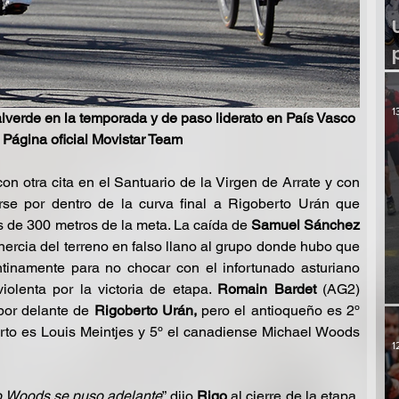
1
e Alejandro Valverde en la temporada y de paso liderato en País Vasco
                                            Foto Página oficial Movistar Team 
n otra cita en el Santuario de la Virgen de Arrate y con 
rse por dentro de la curva final a Rigoberto Urán que 
 de 300 metros de la meta. La caída de 
Samuel Sánchez
ercia del terreno en falso llano al grupo donde hubo que 
tinamente para no chocar con el infortunado asturiano 
iolenta por la victoria de etapa. 
Romain Bardet
 (AG2) 
por delante de 
Rigoberto Urán,
 pero el antioqueño es 2º 
uarto es Louis Meintjes y 5º el canadiense Michael Woods 
1
o Woods se puso adelante
” dijo
 Rigo
 al cierre de la etapa. 