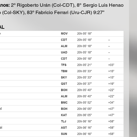
anos:
 2º Rigoberto Urán (Col-CDT), 8º Sergio Luis Henao 
(Col-SKY), 83º Fabricio Ferrari (Uru-CJR) 9:27”
L 