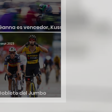
Ganna es vencedor, Kuss
no suelta la roja
 sept 2023
Doblete del Jumbo
Visma, etapa y liderato