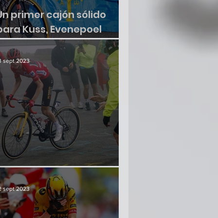
Un primer cajón sólido
para Kuss, Evenepoel
sumó otra victoria
3 sept 2023
¿Hay crisis en el paraíso?
2 sept 2023