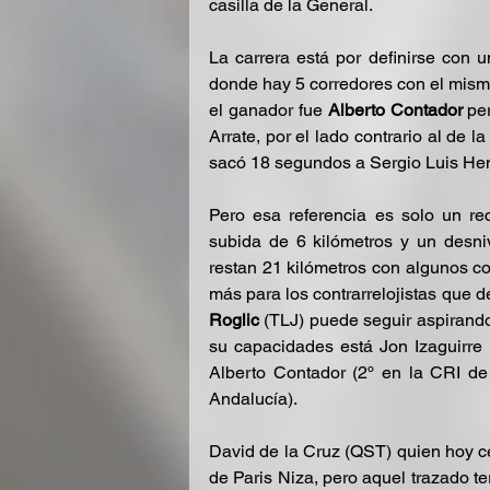
casilla de la General.
La carrera está por definirse con un
donde hay 5 corredores con el mism
el ganador fue 
Alberto Contador
 pe
Arrate, por el lado contrario al de l
sacó 18 segundos a Sergio Luis Hena
Pero esa referencia es solo un re
subida de 6 kilómetros y un desni
restan 21 kilómetros con algunos co
más para los contrarrelojistas que d
Roglic
 (TLJ) puede seguir aspirando 
su capacidades está Jon Izaguirre
Alberto Contador (2º en la CRI de 
Andalucía).
David de la Cruz (QST) quien hoy ced
de Paris Niza, pero aquel trazado t