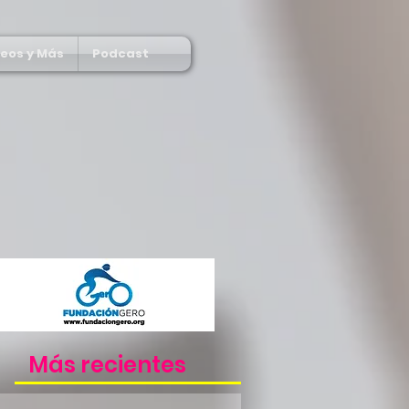
deos y Más
Podcast
Más recientes