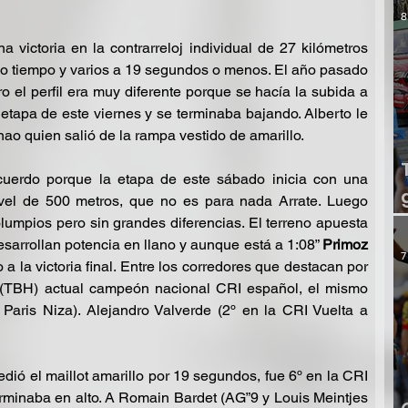
8
a victoria en la contrarreloj individual de 27 kilómetros 
o tiempo y varios a 19 segundos o menos. El año pasado 
ro el perfil era muy diferente porque se hacía la subida a 
a etapa de este viernes y se terminaba bajando. Alberto le 
o quien salió de la rampa vestido de amarillo.
cuerdo porque la etapa de este sábado inicia con una 
vel de 500 metros, que no es para nada Arrate. Luego 
lumpios pero sin grandes diferencias. El terreno apuesta 
esarrollan potencia en llano y aunque está a 1:08” 
Primoz 
7
a la victoria final. Entre los corredores que destacan por 
 (TBH) actual campeón nacional CRI español, el mismo 
Paris Niza). Alejandro Valverde (2º en la CRI Vuelta a 
ió el maillot amarillo por 19 segundos, fue 6º en la CRI 
erminaba en alto. A Romain Bardet (AG”9 y Louis Meintjes 