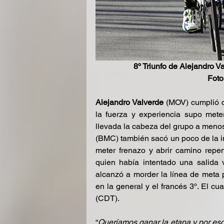
                   8º Triunfo d
            
Alejandro Valverde
 (MOV) cumplió co
la fuerza y experiencia supo mete
llevada la cabeza del grupo a menos
(BMC) también sacó un poco de la in
meter frenazo y abrir camino repen
quien había intentado una salida v
alcanzó a morder la línea de meta 
en la general y el francés 3º. El c
(CDT).
“
Queríamos ganar la etapa y por es