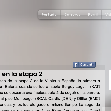
Portada
Carreras
Perfil
Vi
Compartir
 en la etapa 2
ado de la etapa 2 de la Vuelta a España, la primera a 
en Baiona cuando se fue al suelo Sergey Lagutin (KAT) 
 se descarta una fractura tratará de seguir en la carrera. 
al piso Muhlberger (BOA), Cardis (DEN) y Dillier (BMC) 
encias y les fue otorgado el mismo tiempo. La segunda 
 cayó se manera dramática Ryan Anderson del Direct 