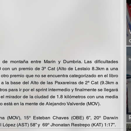
9
 de montaña entre Marín y Dumbria. Las dificultades 
 con un premio de 3ª Cat (Alto de Lestaio 8.3km a una 
otro premio que no se encuentra categorizado en el libro 
 a la base del Alto de las Paxareiras de 2ª Cat (9.3km a 
s para ir por el sprint intermedio y finalmente se llegará 
n el mirador de la ciudad de 1.8 kilómetros con una media 
o está en la mente de Alejandro Valverde (MOV).
na (MOV), 15º Esteban Chaves (OBE) 6”, 20º Darwin 
 López (AST) 58” y  69º Jhonatan Restrepo (KAT) 1:17”.