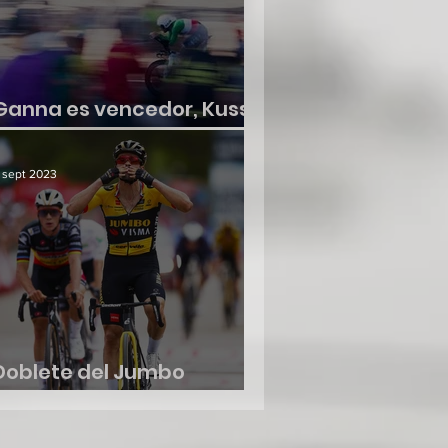
Ganna es vencedor, Kuss
no suelta la roja
 sept 2023
Doblete del Jumbo
Visma, etapa y liderato