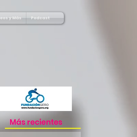
deos y Más
Podcast
Más recientes