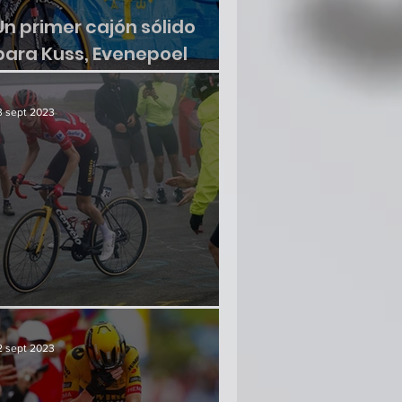
Un primer cajón sólido
para Kuss, Evenepoel
sumó otra victoria
3 sept 2023
¿Hay crisis en el paraíso?
2 sept 2023