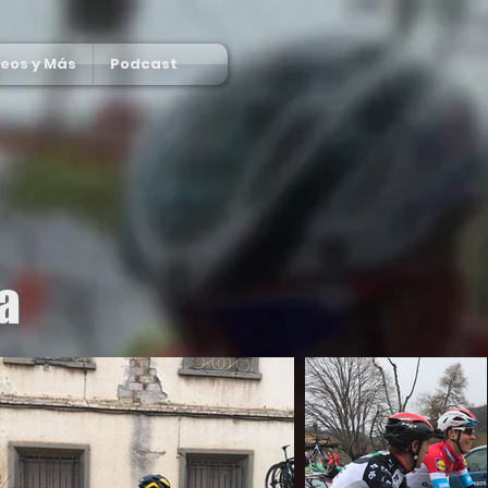
deos y Más
Podcast
a